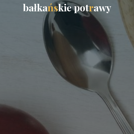
b
a
ł
k
a
ń
s
k
i
e
p
o
t
r
a
w
y