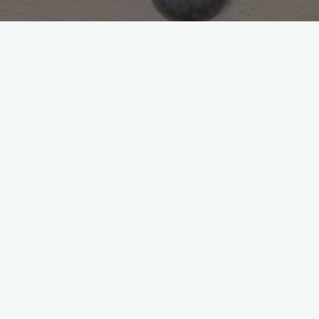
bałkańskie potrawy
kuchnia bałkańska
tradycyjne
dania
Poznaj przepisy na wyjątkowe
dania kuchni bałkańskiej
2023-11-08